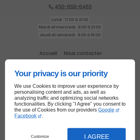
450-659-6463
Lundi : 17:00 à 21:00
Mardi et mercredi : 9:00 à 21:00
Jeudi et vendredi : 9:00 à 16:00
Accueil
Nous contacter
Politique de confidentialité
Plan du site
Your privacy is our priority
We use Cookies to improve user experience by
personalising content and ads, as well as
analyzing traffic and optimizing social networks
functionalities. By clicking "I Agree" you consent to
the use of Cookies from our providers
Google
Facebook
.
Haut de page
I AGREE
Customize